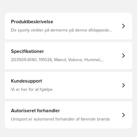
Produktbeskrivelse
De sporty vinkler på ærmerne på denne afslappede
HMLGO COTTON SWEATSHIRT får atleten frem i dig –
om ikke andet så for et syns skyld! Hvis du dertil lægger
ribkanterne ved ærmerne og forneden samt et flot printet
hummel® logo, så får du det fulde professionelle look.
Specifikationer
203505-6140, 191026, Mænd, Voksne, Hummel,
Sweatshirts, Lange ærmer, Grøn, 80% Co, 20% Pl - Knit
Kundesupport
Vi er her for at hjælpe
Autoriseret forhandler
Unisport er autoriseret forhandler af førende brands