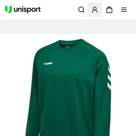
Åbner en Modal til at logge 