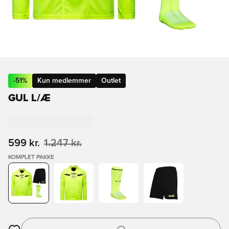
-
51
%
Kun medlemmer
Outlet
GUL L/Æ
599 kr.
1.247 kr.
KOMPLET PAKKE