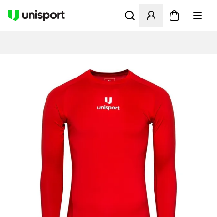
Åbner en Modal til at logge 