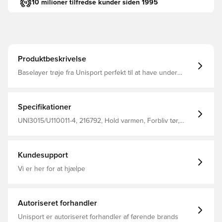
10 milioner tilfredse kunder siden 1995
Produktbeskrivelse
Baselayer trøje fra Unisport perfekt til at have under
trøjen i træning eller kamp Stoffet hjælper med at
regulere temperatur og transportere sved væk fra
kroppen, så du holdes tør og varm Konstrueret i sømløs
design for maksimal komfort Fremstillet i 92% polyester
Specifikationer
og 8% elastan.
UNI3015/U110011-4, 216792, Hold varmen, Forbliv tør,
Unisport, Børn, Mænd, Rød, Lange ærmer
Kundesupport
Vi er her for at hjælpe
Autoriseret forhandler
Unisport er autoriseret forhandler af førende brands