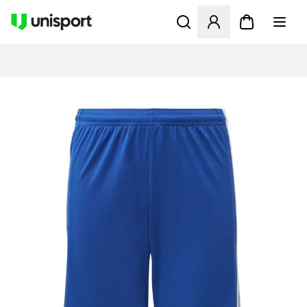
Åbner en Modal til at logge 