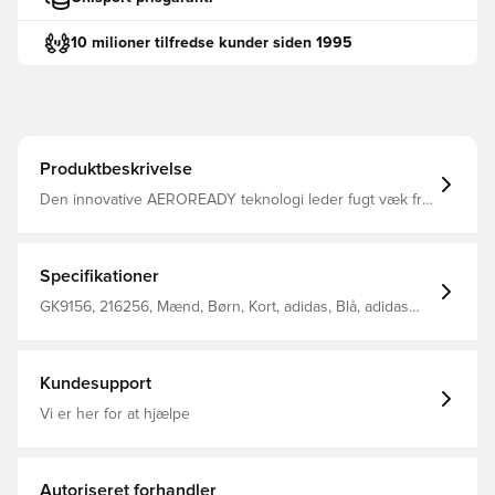
10 milioner tilfredse kunder siden 1995
Produktbeskrivelse
Den innovative AEROREADY teknologi leder fugt væk fra
kroppen, så du efterlades komfortabel, tør og afkølet
Modellen er lavet med Primegreen, som er højtydende,
genanvendte materialer og tøj af dette har minimum 40%
genanvendt indhold Elastisk ribkant i livet, som kan
Specifikationer
strammes til for bedst muligt fit Regular fit Fremstillet i
100% genanvendt polyester.
GK9156, 216256, Mænd, Børn, Kort, adidas, Blå, adidas
Squadra, Fodboldshorts
Kundesupport
Vi er her for at hjælpe
Autoriseret forhandler