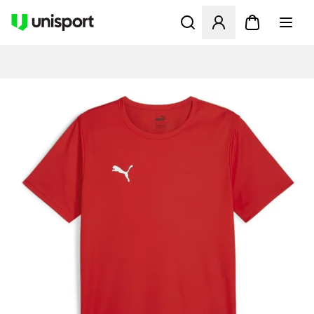
Åbner en Modal til at logge 