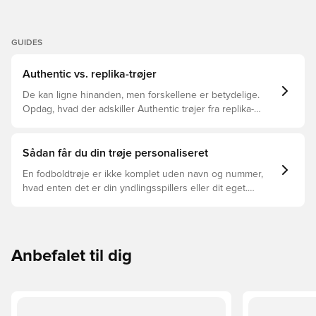
GUIDES
Authentic vs. replika-trøjer
De kan ligne hinanden, men forskellene er betydelige.
Opdag, hvad der adskiller Authentic trøjer fra replika-
trøjer, og hvilken der er den rette for dig.
Sådan får du din trøje personaliseret
En fodboldtrøje er ikke komplet uden navn og nummer,
hvad enten det er din yndlingsspillers eller dit eget.
Sådan gør du:
Anbefalet til dig