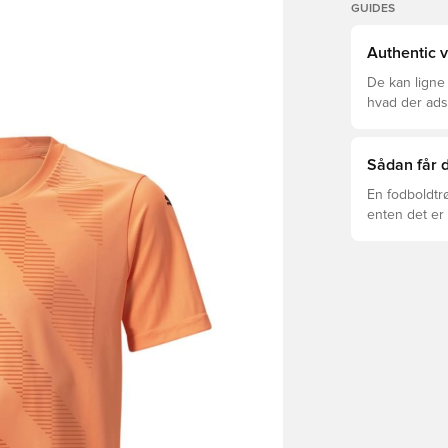
GUIDES
Authentic v
De kan ligne
hvad der adski
er den rette f
Sådan får d
En fodboldtr
enten det er 