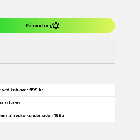
Påmind mig
gt ved køb over 699 kr
s returret
oner tilfredse kunder siden 1995