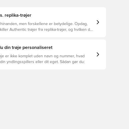
s. replika-trøjer
 hinanden, men forskellene er betydelige. Opdag,
ller Authentic trøjer fra replika-trøjer, og hvilken der
or dig.
u din trøje personaliseret
øje er ikke komplet uden navn og nummer, hvad
din yndlingsspillers eller dit eget. Sådan gør du: