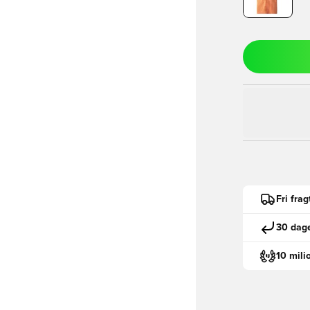
Fri fra
30 dage
10 mili