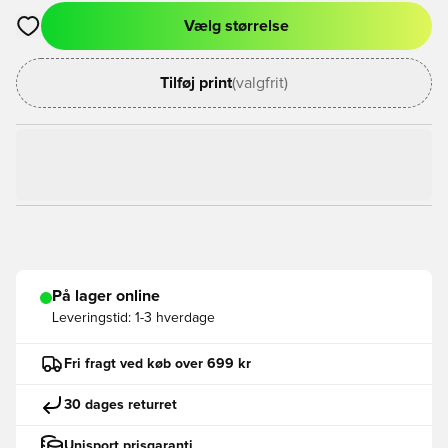
Vælg størrelse
Åbner en Modal til at logge ind eller tilmelde dig som medlem
Tilføj print
(valgfrit)
På lager online
Leveringstid:
1-3 hverdage
Fri fragt ved køb over 699 kr
30 dages returret
Unisport prisgaranti