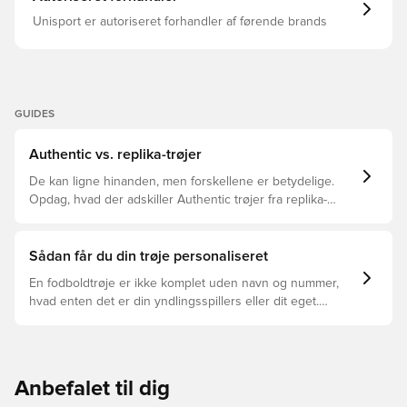
Unisport er autoriseret forhandler af førende brands
GUIDES
Authentic vs. replika-trøjer
De kan ligne hinanden, men forskellene er betydelige.
Opdag, hvad der adskiller Authentic trøjer fra replika-
trøjer, og hvilken der er den rette for dig.
Sådan får du din trøje personaliseret
En fodboldtrøje er ikke komplet uden navn og nummer,
hvad enten det er din yndlingsspillers eller dit eget.
Sådan gør du:
Anbefalet til dig