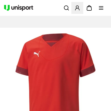
Åbner en Modal til at logge 