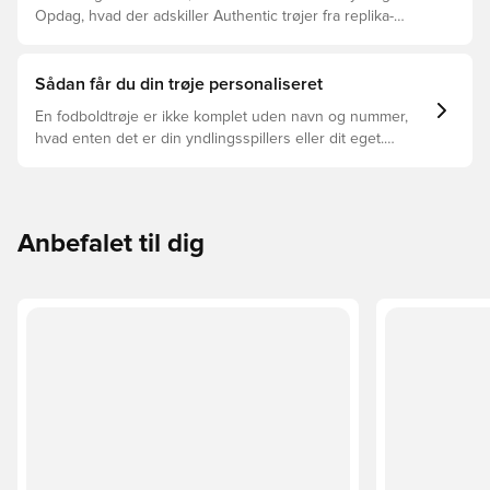
Opdag, hvad der adskiller Authentic trøjer fra replika-
trøjer, og hvilken der er den rette for dig.
Sådan får du din trøje personaliseret
En fodboldtrøje er ikke komplet uden navn og nummer,
hvad enten det er din yndlingsspillers eller dit eget.
Sådan gør du:
Anbefalet til dig