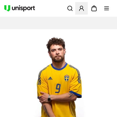
Åbner en Modal til at logge 