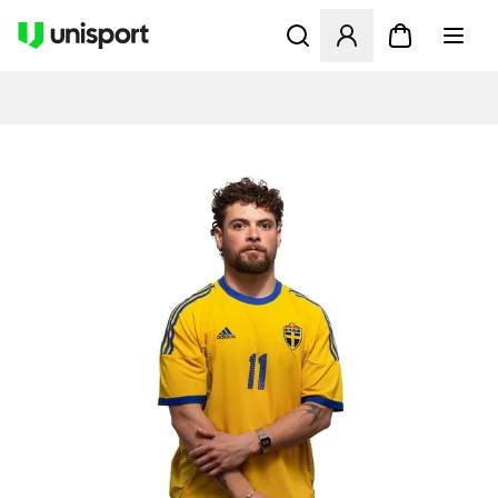
Åbner en Modal til at logge 