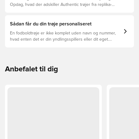
Opdag, hvad der adskiller Authentic trøjer fra replika-
trøjer, og hvilken der er den rette for dig.
Sådan får du din trøje personaliseret
En fodboldtrøje er ikke komplet uden navn og nummer,
hvad enten det er din yndlingsspillers eller dit eget.
Sådan gør du:
Anbefalet til dig