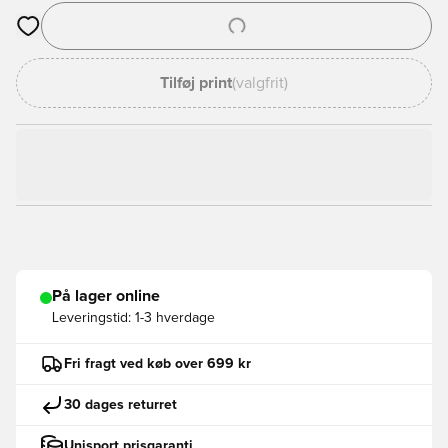
Åbner en Modal til at logge ind eller tilmelde dig som medlem
Tilføj print
(valgfrit)
På lager online
Leveringstid:
1-3 hverdage
Fri fragt ved køb over 699 kr
30 dages returret
Unisport prisgaranti