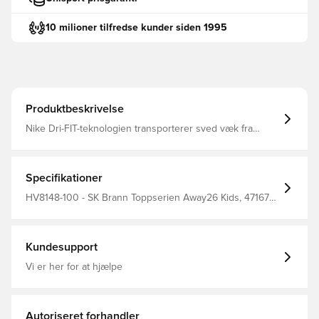
10 milioner tilfredse kunder siden 1995
Produktbeskrivelse
Nike Dri-FIT-teknologien transporterer sved væk fra
huden, så det fordamper hurtigere, og du forbliver tør og
komfortabel. V-hals Elastiske ærmekanter og halskant
Rygpanel i mesh Materiale: 100% polyester.
Specifikationer
HV8148-100 - SK Brann Toppserien Away26 Kids, 471679,
Børn, Nike Challenge, Nike, Mænd, Kvinder,
Fodboldtrøjer, Kort ærmet, Hvid, Fantrøjer, Udebanesæt,
2026/27
Kundesupport
Vi er her for at hjælpe
Autoriseret forhandler