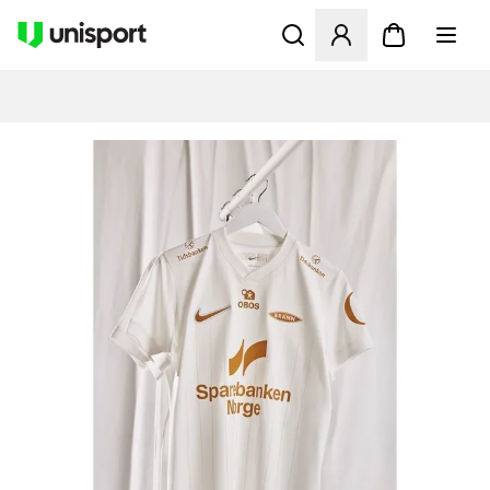
Åbner en Modal til at logge 