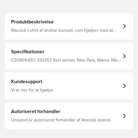
Produktbeskrivelse
Klassisk t-shirt af åndbar bomuld, som hjælper med at
holde dig nedkølet når pulsen stiger under træning En
del af den populære Park 20 kollektion fra Nike Regular
fit Fremstillet i 100% bomuld.
Specifikationer
CZ0909-657, 333357, Kort ærmet, Nike Park, Mænd, Nike,
Rød, Børn, Fodboldtrøjer, 100% Cotton
Kundesupport
Vi er her for at hjælpe
Autoriseret forhandler
Unisport er autoriseret forhandler af førende brands