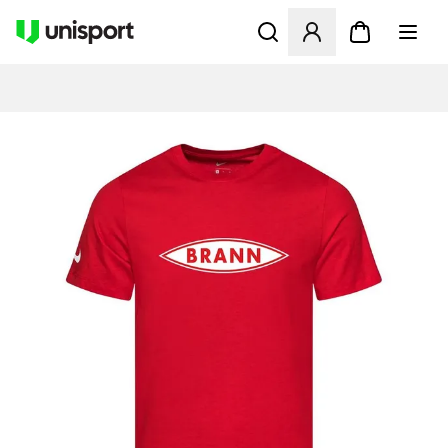
Åbner en Modal til at logge 