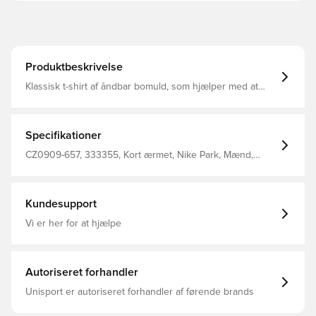
Produktbeskrivelse
Klassisk t-shirt af åndbar bomuld, som hjælper med at
holde dig nedkølet når pulsen stiger under træning En
del af den populære Park 20 kollektion fra Nike Regular
fit Fremstillet i 100% bomuld.
Specifikationer
CZ0909-657, 333355, Kort ærmet, Nike Park, Mænd,
Nike, Rød, Børn, Fodboldtrøjer, 100% Cotton
Kundesupport
Vi er her for at hjælpe
Autoriseret forhandler
Unisport er autoriseret forhandler af førende brands