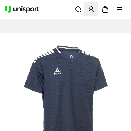
Åbner en Modal til at logge 