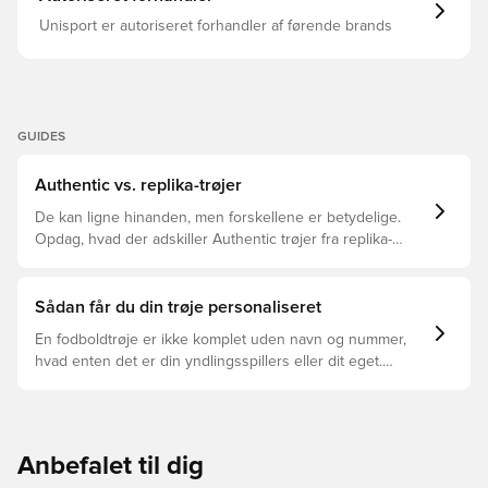
Unisport er autoriseret forhandler af førende brands
GUIDES
Authentic vs. replika-trøjer
De kan ligne hinanden, men forskellene er betydelige.
Opdag, hvad der adskiller Authentic trøjer fra replika-
trøjer, og hvilken der er den rette for dig.
Sådan får du din trøje personaliseret
En fodboldtrøje er ikke komplet uden navn og nummer,
hvad enten det er din yndlingsspillers eller dit eget.
Sådan gør du:
Anbefalet til dig