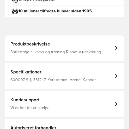
10 milioner tilfredse kunder siden 1995
Produktbeskrivelse
Spillertrøje til kamp og træning Ribbet V-udskæring
Hurtigtørrende, åndbar og let Indeholder genanvendt
polyester 70% genanvendt polyester 30% polyester
Specifikationer
600097-911, 331247, Kort ærmet, Mænd, Kvinder,
Fodboldtrøjer, Select, Børn, Blå
Kundesupport
Vi er her for at hjælpe
Autoriseret forhandler