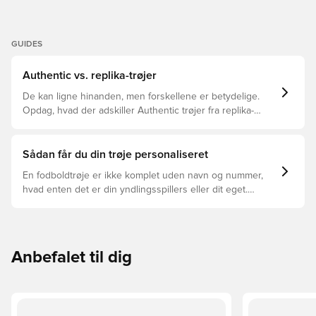
GUIDES
Authentic vs. replika-trøjer
De kan ligne hinanden, men forskellene er betydelige.
Opdag, hvad der adskiller Authentic trøjer fra replika-
trøjer, og hvilken der er den rette for dig.
Sådan får du din trøje personaliseret
En fodboldtrøje er ikke komplet uden navn og nummer,
hvad enten det er din yndlingsspillers eller dit eget.
Sådan gør du:
Anbefalet til dig