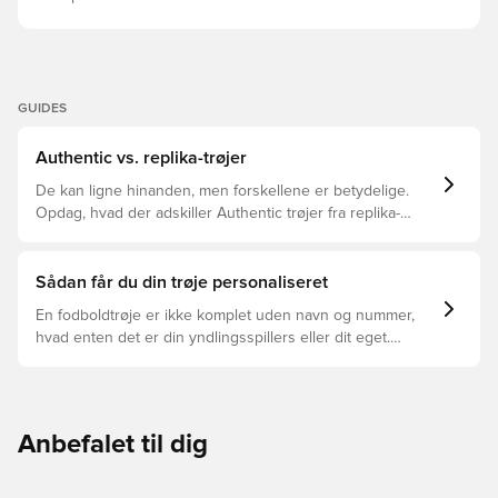
GUIDES
Authentic vs. replika-trøjer
De kan ligne hinanden, men forskellene er betydelige.
Opdag, hvad der adskiller Authentic trøjer fra replika-
trøjer, og hvilken der er den rette for dig.
Sådan får du din trøje personaliseret
En fodboldtrøje er ikke komplet uden navn og nummer,
hvad enten det er din yndlingsspillers eller dit eget.
Sådan gør du:
Anbefalet til dig