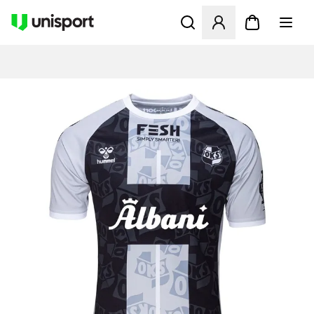
Åbner en Modal til at logge 