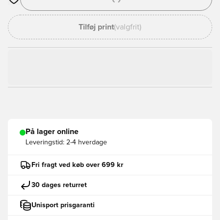
Åbner en Modal til at logge ind eller tilmelde dig som medlem
Tilføj print
(valgfrit)
På lager online
Leveringstid:
2-4 hverdage
Fri fragt ved køb over 699 kr
30 dages returret
Unisport prisgaranti