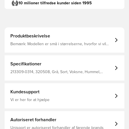
10 milioner tilfredse kunder siden 1995
Produktbeskrivelse
Bemærk: Modellen er små i størrelserne, hvorfor vi vil
anbefale en størrelse større end normalt.
Specifikationer
213309-0314, 320508, Grå, Sort, Voksne, Hummel,
Mænd, Fodboldtrøjer, Hjemmebanesæt, Fantrøjer, Kort
ærmet
Kundesupport
Vi er her for at hjælpe
Autoriseret forhandler
Unisport er autoriseret forhandler af førende brands