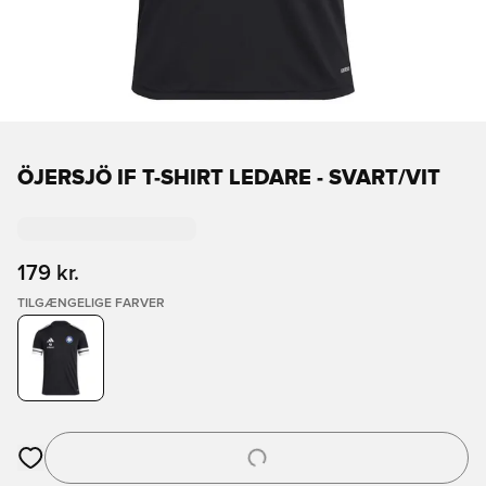
ÖJERSJÖ IF T-SHIRT LEDARE - SVART/VIT
179 kr.
TILGÆNGELIGE FARVER
Åbner en Modal til at logge ind eller tilmelde dig som medlem