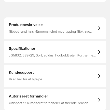
Produktbeskrivelse
Ribbet rund hals Ærmemanchet med tipping Ribkrave
Designet til at passe tæt på kroppen Slank pasform 100%
genanvendt polyester
Specifikationer
JG5832, 389729, Sort, adidas, Fodboldtrøjer, Kort ærmet,
Voksne
Kundesupport
Vi er her for at hjælpe
Autoriseret forhandler
Unisport er autoriseret forhandler af førende brands