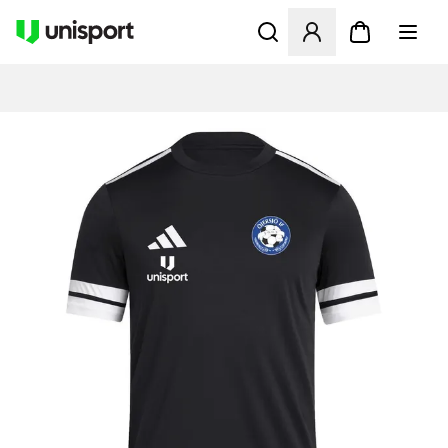
Åbner en Modal til at logge 