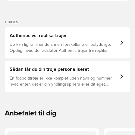
GUIDES
Authentic vs. replika-trøjer
De kan ligne hinanden, men forskellene er betydelige.
Opdag, hvad der adskiller Authentic trøjer fra replika-
trøjer, og hvilken der er den rette for dig.
Sådan får du din trøje personaliseret
En fodboldtrøje er ikke komplet uden navn og nummer,
hvad enten det er din yndlingsspillers eller dit eget.
Sådan gør du:
Anbefalet til dig