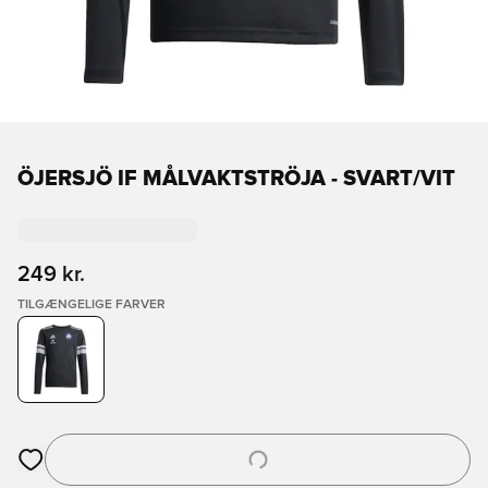
ÖJERSJÖ IF MÅLVAKTSTRÖJA - SVART/VIT
249 kr.
TILGÆNGELIGE FARVER
Åbner en Modal til at logge ind eller tilmelde dig som medlem