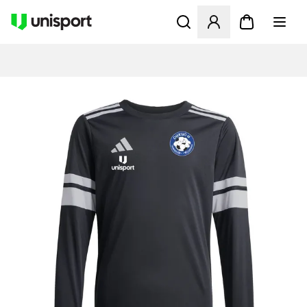
Åbner en Modal til at logge 