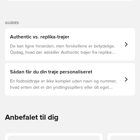
GUIDES
Authentic vs. replika-trøjer
De kan ligne hinanden, men forskellene er betydelige.
Opdag, hvad der adskiller Authentic trøjer fra replika-
trøjer, og hvilken der er den rette for dig.
Sådan får du din trøje personaliseret
En fodboldtrøje er ikke komplet uden navn og nummer,
hvad enten det er din yndlingsspillers eller dit eget.
Sådan gør du:
Anbefalet til dig