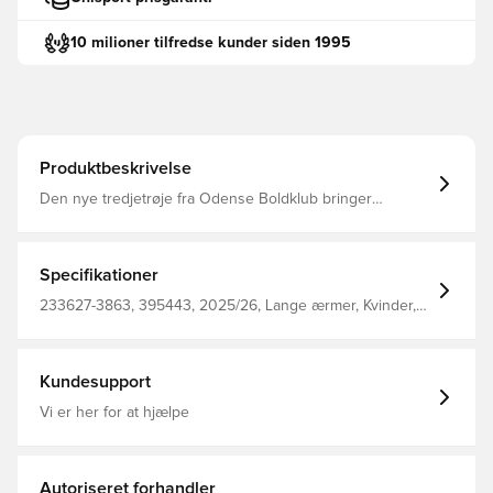
10 milioner tilfredse kunder siden 1995
Produktbeskrivelse
Den nye tredjetrøje fra Odense Boldklub bringer
traditioner ind i en moderne verden. Da klubben i 1889
skiftede navn fra Odense Kricketklub til Odense
Boldklub, opstod det allerførste OB-logo. For første gang
pryder logoet nu forsiden af en stilet og moderne
Specifikationer
fodboldtrøje med retro designstil og lyserøde tone-i-tone-
tern.
233627-3863, 395443, 2025/26, Lange ærmer, Kvinder,
Mænd, Hummel, Fodboldtrøjer, Fantrøjer, Børn, Pink, 3.
Trøjer
Kundesupport
Vi er her for at hjælpe
Autoriseret forhandler