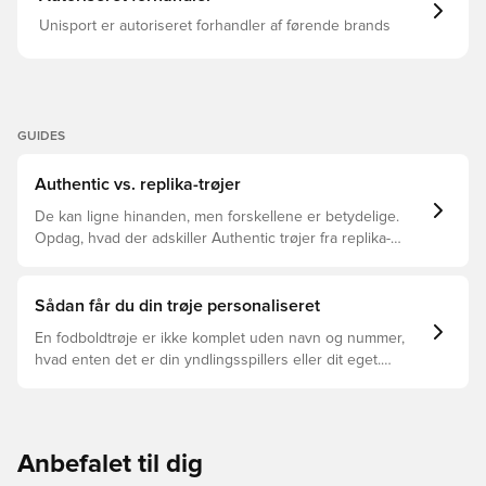
Unisport er autoriseret forhandler af førende brands
GUIDES
Authentic vs. replika-trøjer
De kan ligne hinanden, men forskellene er betydelige.
Opdag, hvad der adskiller Authentic trøjer fra replika-
trøjer, og hvilken der er den rette for dig.
Sådan får du din trøje personaliseret
En fodboldtrøje er ikke komplet uden navn og nummer,
hvad enten det er din yndlingsspillers eller dit eget.
Sådan gør du:
Anbefalet til dig