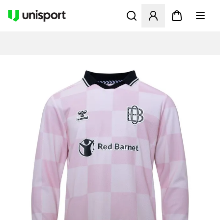
Åbner en Modal til at logge 