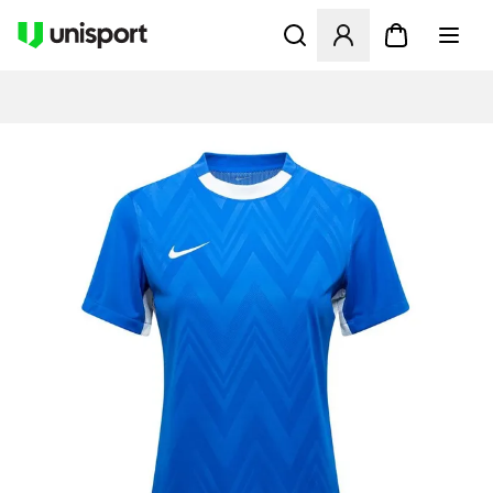
Åbner en Modal til at logge 