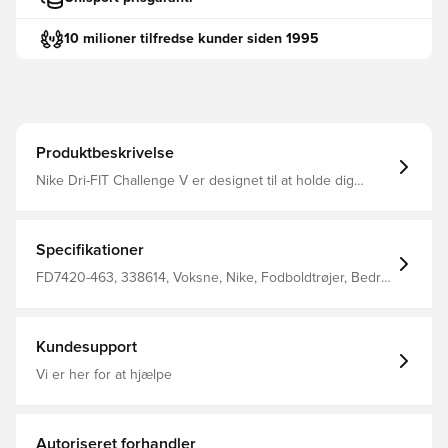
10 milioner tilfredse kunder siden 1995
Produktbeskrivelse
Nike Dri-FIT Challenge V er designet til at holde dig
kølige og komfortable gennem 90 minutter Mesh på
bagsiden og sidepanelerne giver åndbarhed, hvor atleter
har mest brug for det Nike Dri-FIT-teknologi flytter sved
væk fra din hud for hurtigere fordampning og hjælper dig
Specifikationer
med at forblive tør og komfortabel Slim fit Fremstillet i
100% polyester.
FD7420-463, 338614, Voksne, Nike, Fodboldtrøjer, Bedre,
Kort ærmet, Kvinder, Blå, 100% Polyester
Kundesupport
Vi er her for at hjælpe
Autoriseret forhandler