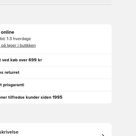
 online
id:
1-3 hverdage
 på lager i butikken
gt ved køb over 699 kr
s returret
t prisgaranti
oner tilfredse kunder siden 1995
krivelse