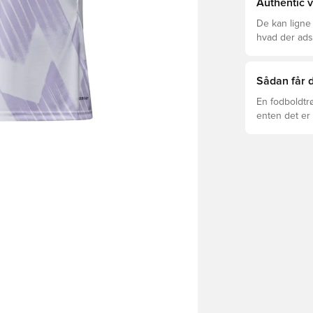
Authentic v
De kan ligne
hvad der adski
er den rette f
Sådan får d
En fodboldtr
enten det er 