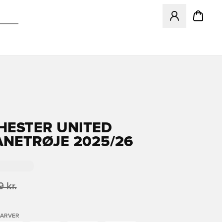
Åbner en Modal ti
ESTER UNITED
NETRØJE 2025/26
 kr.
FARVER