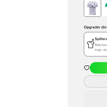
Opgradér din 
Spille
Matchkv
trøje, d
Åbner en Moda