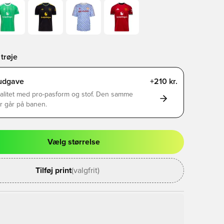
trøje
rudgave
+210 kr.
alitet med pro-pasform og stof. Den samme
er går på banen.
Vælg størrelse
l til at logge ind eller tilmelde dig som medlem
Tilføj print
(valgfrit)