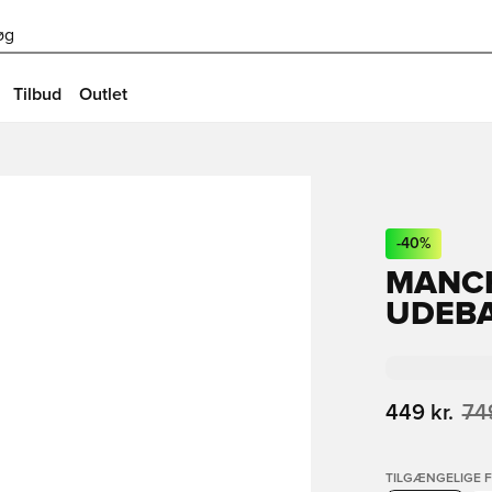
øg
Tilbud
Outlet
-
40
%
MANCH
UDEBA
449 kr.
749
TILGÆNGELIGE 