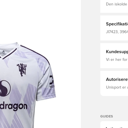
Den iskolde M
tage fansene
snowflake-sæ
nye er dog de
det røde dj
Specifikat
fugtreguler
fodbolden. Slank pasform Rund hals 100 % polyester
JI7423, 3964
(genanvend
Kort ærmet,
Kundesupp
Vi er her for
Autorisere
Unisport er 
GUIDES