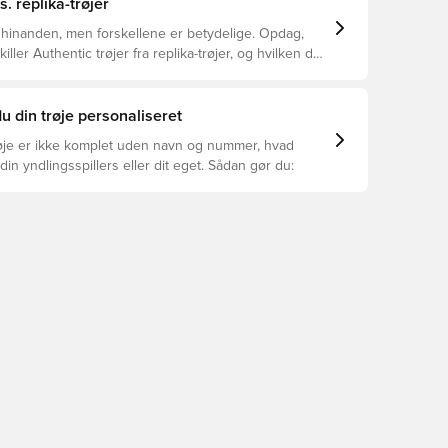
s. replika-trøjer
 hinanden, men forskellene er betydelige. Opdag,
ller Authentic trøjer fra replika-trøjer, og hvilken der
or dig.
u din trøje personaliseret
øje er ikke komplet uden navn og nummer, hvad
din yndlingsspillers eller dit eget. Sådan gør du: