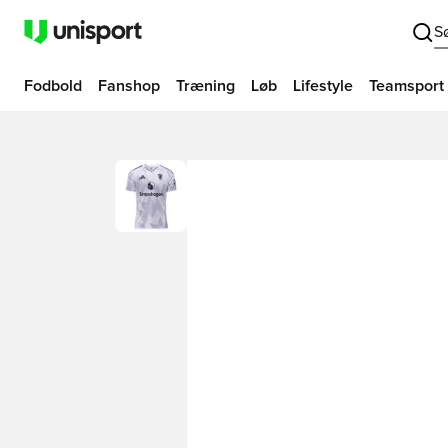
S
Fodbold
Fanshop
Træning
Løb
Lifestyle
Teamsport