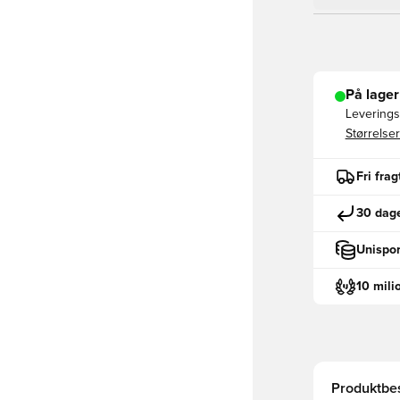
På lager
Leveringst
Størrelser
Fri fra
30 dage
Unispor
10 mili
Produktbes