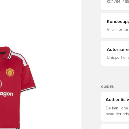
absorbering,
KC4784, 469
veltilpas, nå
Fodboldtrøje
modstanderne
stilfuldt to
løbesnor, så
Kundesupp
udsmykket m
autentisk vi
Vi er her for
Stripes. Det
hverdagsgar
helte, uanset hvor de ska
shorts: løb
Autorisere
Genbrugs) /
Genbrugs) P
Unisport er 
teknologi a
Klubmærke o
GUIDES
Authentic v
De kan ligne
hvad der adski
er den rette f