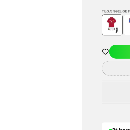
TILGÆNGELIGE 
Åbner en Moda