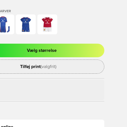
FARVER
Vælg størrelse
l til at logge ind eller tilmelde dig som medlem
Tilføj print
(valgfrit)