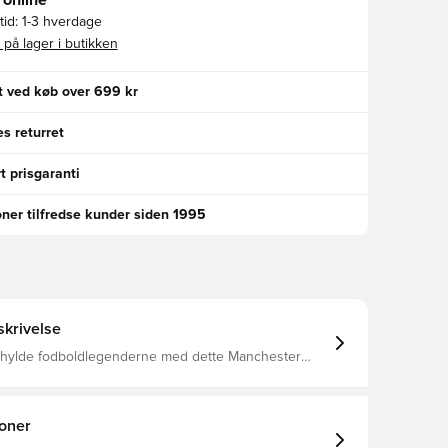
 online
id:
1-3 hverdage
 på lager i butikken
gt ved køb over 699 kr
s returret
t prisgaranti
oner tilfredse kunder siden 1995
krivelse
n hylde fodboldlegenderne med dette Manchester
7-hjemmebanesæt, der er inspireret af klubbens
 i 1970'erne og skabt i anledning af 50-årsdagen for
fen i 1976/77. Sættet, der består af en fodboldtrøje
r et musthave for unge fans af De røde djævle.adidas
ioner
knologien giver hurtigere svedafledning og -