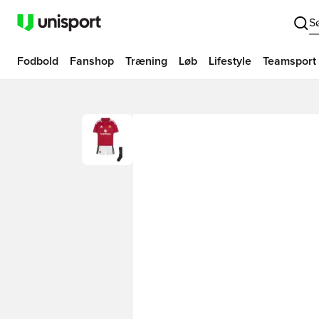
S
Fodbold
Fanshop
Træning
Løb
Lifestyle
Teamsport