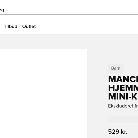
øg
Tilbud
Outlet
Børn
MANCH
HJEMM
MINI-
Ekskluderet f
529 kr.