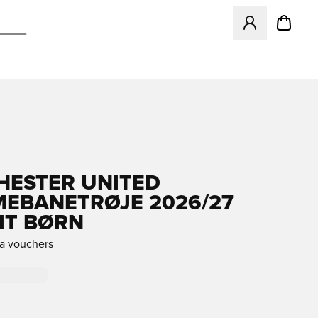
Åbner en Modal ti
ESTER UNITED
EBANETRØJE 2026/27
KIT BØRN
ra vouchers