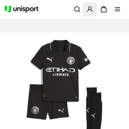
Åbner en Modal til at logge 