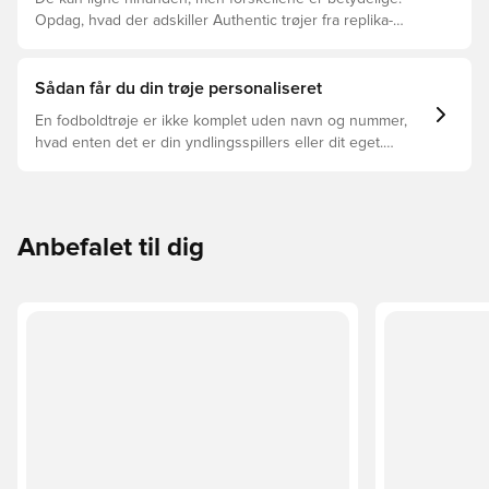
Opdag, hvad der adskiller Authentic trøjer fra replika-
trøjer, og hvilken der er den rette for dig.
Sådan får du din trøje personaliseret
En fodboldtrøje er ikke komplet uden navn og nummer,
hvad enten det er din yndlingsspillers eller dit eget.
Sådan gør du:
Anbefalet til dig