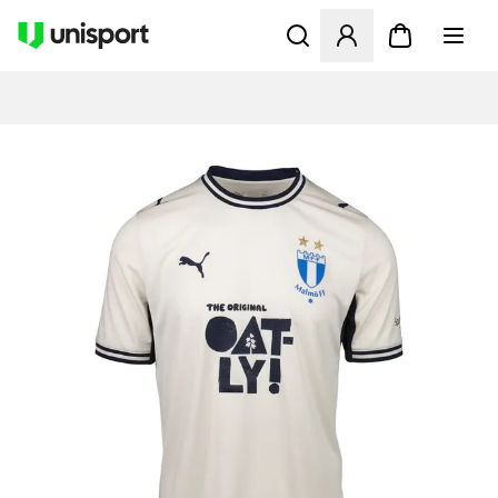
Åbner en Modal til at logge 