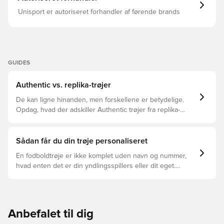
Unisport er autoriseret forhandler af førende brands
GUIDES
Authentic vs. replika-trøjer
De kan ligne hinanden, men forskellene er betydelige.
Opdag, hvad der adskiller Authentic trøjer fra replika-
trøjer, og hvilken der er den rette for dig.
Sådan får du din trøje personaliseret
En fodboldtrøje er ikke komplet uden navn og nummer,
hvad enten det er din yndlingsspillers eller dit eget.
Sådan gør du:
Anbefalet til dig