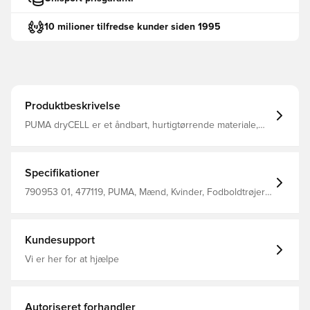
10 milioner tilfredse kunder siden 1995
Produktbeskrivelse
PUMA dryCELL er et åndbart, hurtigtørrende materiale,
der leder fugt væk fra kroppen, så du altid holdes tør,
komfortabel og fokuseret Samme design, som spillerne
bruger Regular fit Fremstillet i 100% polyester.
Specifikationer
790953 01, 477119, PUMA, Mænd, Kvinder, Fodboldtrøjer,
Fantrøjer, Kort ærmet, Main Material 1: 100% Polyester
Recycled - Double Face Jacquard - 170.00 G/M² - Piece
Dyed - Chemical - Absorbency&/Or Wicking, Chemical
Recycling - Drycell (Fun/001), Børn, 2026/27, Hvid, 3.
Kundesupport
Trøjer
Vi er her for at hjælpe
Autoriseret forhandler