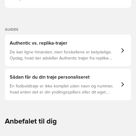
GUIDES
Authentic vs. replika-trøjer
De kan ligne hinanden, men forskellene er betydelige.
Opdag, hvad der adskiller Authentic trøjer fra replika-
trøjer, og hvilken der er den rette for dig.
Sådan får du din trøje personaliseret
En fodboldtrøje er ikke komplet uden navn og nummer,
hvad enten det er din yndlingsspillers eller dit eget.
Sådan gør du:
Anbefalet til dig