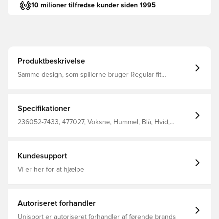
10 milioner tilfredse kunder siden 1995
Produktbeskrivelse
Samme design, som spillerne bruger Regular fit
Fremstillet i 100% polyester. Bemærk: Modellen er små i
størrelserne, hvorfor vi vil anbefale en størrelse større
end normalt.
Specifikationer
236052-7433, 477027, Voksne, Hummel, Blå, Hvid,
Mænd, Fodboldtrøjer, Hjemmebanesæt, Fantrøjer, Kort
ærmet, 2026/27
Kundesupport
Vi er her for at hjælpe
Autoriseret forhandler
Unisport er autoriseret forhandler af førende brands