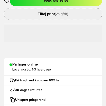
Vælg størrelse
Åbner en Modal til at logge ind eller tilmelde dig som medlem
Tilføj print
(valgfrit)
På lager online
Leveringstid:
1-3 hverdage
Fri fragt ved køb over 699 kr
30 dages returret
Unisport prisgaranti