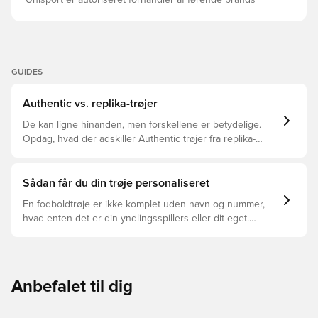
Unisport er autoriseret forhandler af førende brands
GUIDES
Authentic vs. replika-trøjer
De kan ligne hinanden, men forskellene er betydelige.
Opdag, hvad der adskiller Authentic trøjer fra replika-
trøjer, og hvilken der er den rette for dig.
Sådan får du din trøje personaliseret
En fodboldtrøje er ikke komplet uden navn og nummer,
hvad enten det er din yndlingsspillers eller dit eget.
Sådan gør du:
Anbefalet til dig