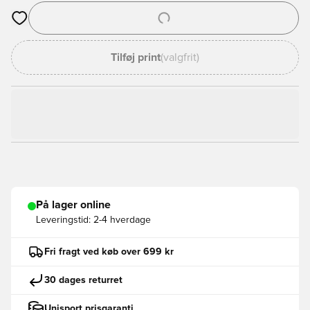
Åbner en Modal til at logge ind eller tilmelde dig som medlem
Tilføj print
(valgfrit)
På lager online
Leveringstid:
2-4 hverdage
Fri fragt ved køb over 699 kr
30 dages returret
Unisport prisgaranti