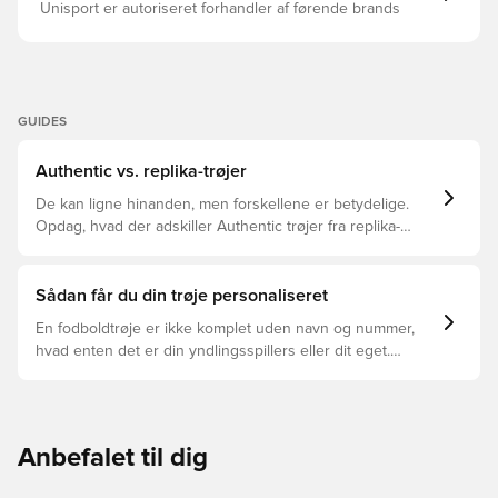
Unisport er autoriseret forhandler af førende brands
GUIDES
Authentic vs. replika-trøjer
De kan ligne hinanden, men forskellene er betydelige.
Opdag, hvad der adskiller Authentic trøjer fra replika-
trøjer, og hvilken der er den rette for dig.
Sådan får du din trøje personaliseret
En fodboldtrøje er ikke komplet uden navn og nummer,
hvad enten det er din yndlingsspillers eller dit eget.
Sådan gør du:
Anbefalet til dig