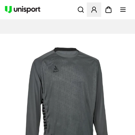
Åbner en Modal til at logge 