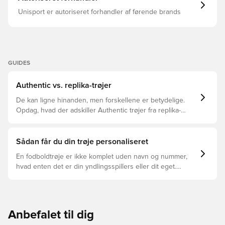
Unisport er autoriseret forhandler af førende brands
GUIDES
Authentic vs. replika-trøjer
De kan ligne hinanden, men forskellene er betydelige.
Opdag, hvad der adskiller Authentic trøjer fra replika-
trøjer, og hvilken der er den rette for dig.
Sådan får du din trøje personaliseret
En fodboldtrøje er ikke komplet uden navn og nummer,
hvad enten det er din yndlingsspillers eller dit eget.
Sådan gør du:
Anbefalet til dig