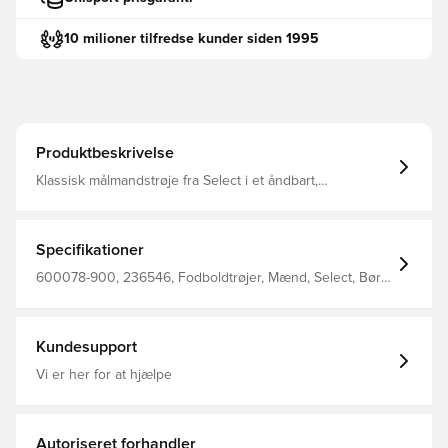
10 milioner tilfredse kunder siden 1995
Produktbeskrivelse
Klassisk målmandstrøje fra Select i et åndbart,
hurtigtørrende letvægts materiale, der leder fugt væk fra
kroppen, så du altid holdes tør, komfortabel og fokuseret
Elastikbånd i siderne for øget flexibilitet Regular fit
Fremstillet i 100% polyester.
Specifikationer
600078-900, 236546, Fodboldtrøjer, Mænd, Select, Børn,
Grå
Kundesupport
Vi er her for at hjælpe
Autoriseret forhandler