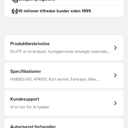
10 milioner tilfredse kunder siden 1995
Produktbeskrivelse
Dri-FIT er et åndbart, hurtigtørrende letvægts materiale,
der leder fugt væk fra kroppen, så du altid holdes tør,
komfortabel og fokuseret Mesh panelet på ryggen tilføjer
ventilation samt en øget åndbarhed Slim fit Fremstillet i
100% polyester.
Specifikationer
HV8182-010, 474001, Kort ærmet, Fantrøjer, Nike,
Fodboldtrøjer, This Product Is Made With 100% Recycled
Polyester Fibers, Børn, Mænd, Kvinder, Sort
Kundesupport
Vi er her for at hjælpe
Autoriseret forhandler