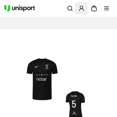
Åbner en Modal til at logge 