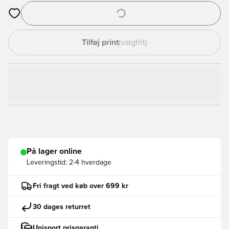
Åbner en Modal til at logge ind eller tilmelde dig som medlem
Tilføj print
(valgfrit)
På lager online
Leveringstid:
2-4 hverdage
Fri fragt ved køb over 699 kr
30 dages returret
Unisport prisgaranti