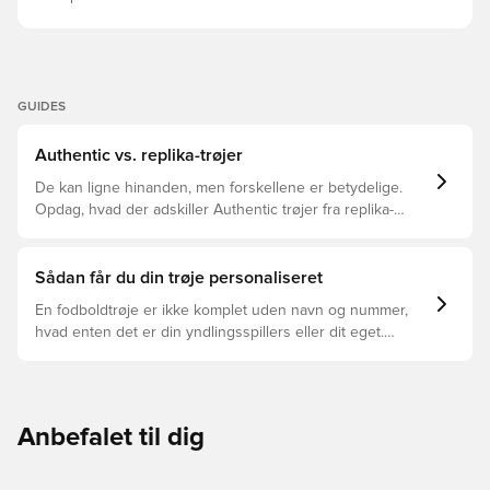
GUIDES
Authentic vs. replika-trøjer
De kan ligne hinanden, men forskellene er betydelige.
Opdag, hvad der adskiller Authentic trøjer fra replika-
trøjer, og hvilken der er den rette for dig.
Sådan får du din trøje personaliseret
En fodboldtrøje er ikke komplet uden navn og nummer,
hvad enten det er din yndlingsspillers eller dit eget.
Sådan gør du:
Anbefalet til dig