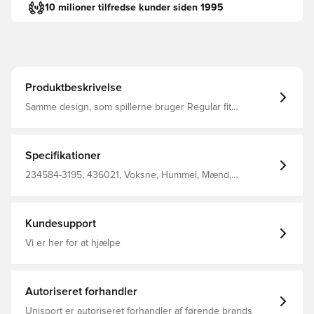
10 milioner tilfredse kunder siden 1995
Produktbeskrivelse
Samme design, som spillerne bruger Regular fit
Fremstillet i 100% polyester. Bemærk: Modellen er små i
størrelserne, hvorfor vi vil anbefale en størrelse større
end normalt.
Specifikationer
234584-3195, 436021, Voksne, Hummel, Mænd,
Fodboldtrøjer, Fantrøjer, Kort ærmet, 2025/26, Pink, 3.
Trøjer
Kundesupport
Vi er her for at hjælpe
Autoriseret forhandler
Unisport er autoriseret forhandler af førende brands