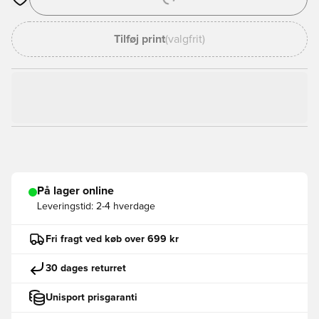
Åbner en Modal til at logge ind eller tilmelde dig som medlem
Tilføj print
(valgfrit)
På lager online
Leveringstid:
2-4 hverdage
Fri fragt ved køb over 699 kr
30 dages returret
Unisport prisgaranti