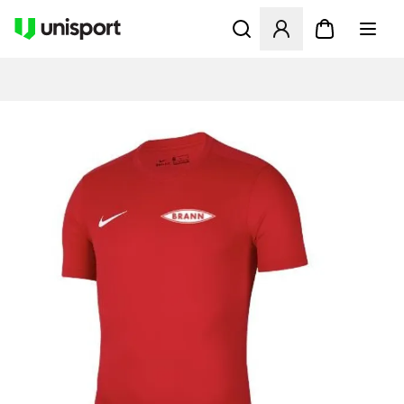
Åbner en Modal til at logge 