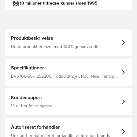
10 milioner tilfredse kunder siden 1995
Produktbeskrivelse
Dette produkt er lavet med 100% genanvendte
polyesterfibre Dri-FIT er et åndbart, hurtigtørrende
letvægts materiale, der leder fugt væk fra kroppen, så du
altid holdes tør, komfortabel og fokuseret Mesh panelet
på ryggen tilføjer ventilation samt en øget åndbarhed
Specifikationer
Regular fit Fremstillet i 100% polyester.
BV6708-657, 252205, Fodboldtrøjer, Rød, Nike, Fantrøjer,
Voksne, Mænd, Kort ærmet, This Product Is Made With
100% Recycled Polyester Fibers
Kundesupport
Vi er her for at hjælpe
Autoriseret forhandler
Unisport er autoriseret forhandler af førende brands