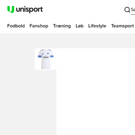
S
Fodbold
Fanshop
Træning
Løb
Lifestyle
Teamsport