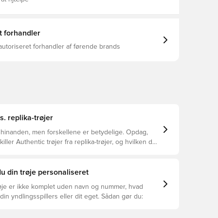
t forhandler
autoriseret forhandler af førende brands
s. replika-trøjer
 hinanden, men forskellene er betydelige. Opdag,
ller Authentic trøjer fra replika-trøjer, og hvilken der
or dig.
u din trøje personaliseret
øje er ikke komplet uden navn og nummer, hvad
din yndlingsspillers eller dit eget. Sådan gør du: