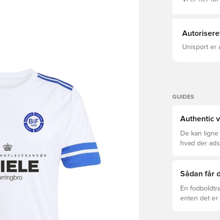
Autorisere
Unisport er 
GUIDES
Authentic v
De kan ligne
hvad der adski
er den rette f
Sådan får d
En fodboldtr
enten det er 