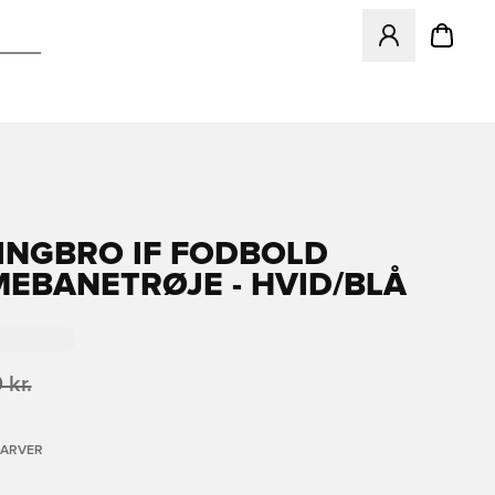
Åbner en Modal ti
INGBRO IF FODBOLD
EBANETRØJE - HVID/BLÅ
 kr.
FARVER