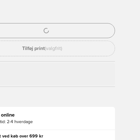
l til at logge ind eller tilmelde dig som medlem
Tilføj print
(valgfrit)
 online
id:
2-4 hverdage
gt ved køb over 699 kr