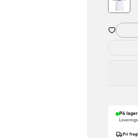
Åbner en Moda
På lager
Leveringst
Fri fra