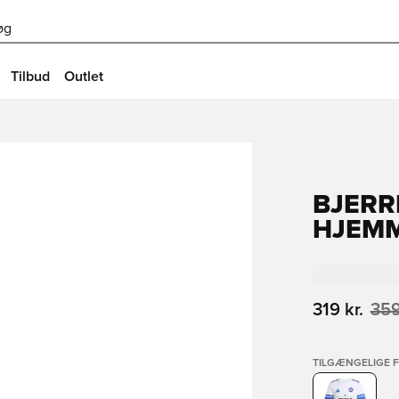
øg
Tilbud
Outlet
BJERR
HJEMM
319 kr.
359
TILGÆNGELIGE 