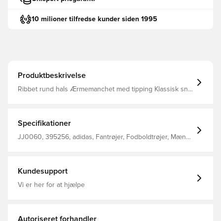
10 milioner tilfredse kunder siden 1995
Produktbeskrivelse
Ribbet rund hals Ærmemanchet med tipping Klassisk snit
Regelmæssig pasform 100% genanvendt polyester
Specifikationer
JJ0060, 395256, adidas, Fantrøjer, Fodboldtrøjer, Mænd,
Kvinder, Kort ærmet, Børn, Hvid
Kundesupport
Vi er her for at hjælpe
Autoriseret forhandler