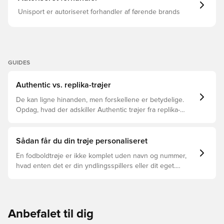
Unisport er autoriseret forhandler af førende brands
GUIDES
Authentic vs. replika-trøjer
De kan ligne hinanden, men forskellene er betydelige.
Opdag, hvad der adskiller Authentic trøjer fra replika-
trøjer, og hvilken der er den rette for dig.
Sådan får du din trøje personaliseret
En fodboldtrøje er ikke komplet uden navn og nummer,
hvad enten det er din yndlingsspillers eller dit eget.
Sådan gør du:
Anbefalet til dig