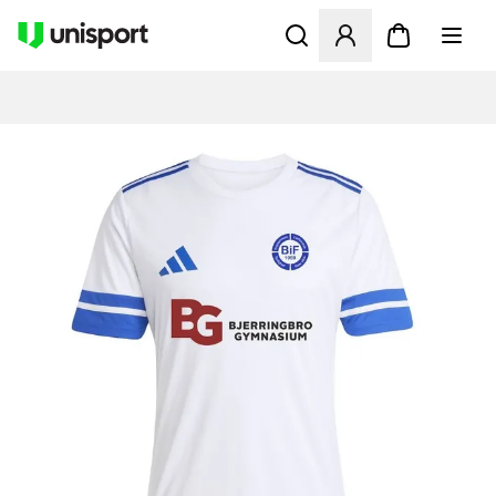
Åbner en Modal til at logge 