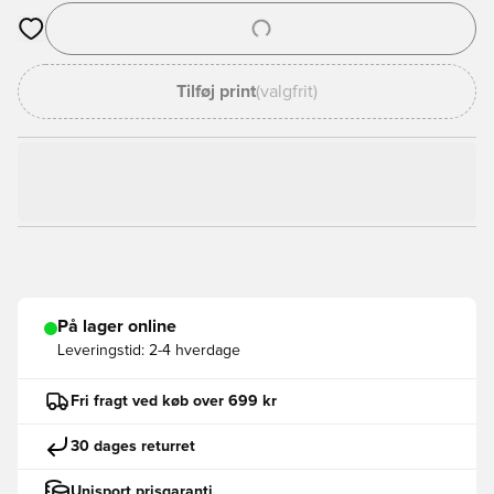
Åbner en Modal til at logge ind eller tilmelde dig som medlem
Tilføj print
(valgfrit)
På lager online
Leveringstid:
2-4 hverdage
Fri fragt ved køb over 699 kr
30 dages returret
Unisport prisgaranti