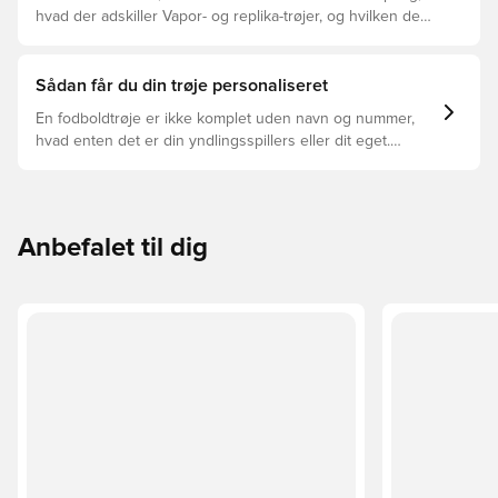
hvad der adskiller Vapor- og replika-trøjer, og hvilken der
er den rette for dig.
Sådan får du din trøje personaliseret
En fodboldtrøje er ikke komplet uden navn og nummer,
hvad enten det er din yndlingsspillers eller dit eget.
Sådan gør du:
Anbefalet til dig