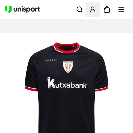
Åbner en Modal til at logge 