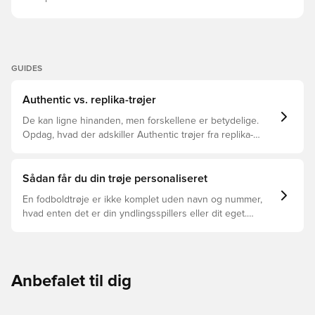
GUIDES
Authentic vs. replika-trøjer
De kan ligne hinanden, men forskellene er betydelige.
Opdag, hvad der adskiller Authentic trøjer fra replika-
trøjer, og hvilken der er den rette for dig.
Sådan får du din trøje personaliseret
En fodboldtrøje er ikke komplet uden navn og nummer,
hvad enten det er din yndlingsspillers eller dit eget.
Sådan gør du:
Anbefalet til dig