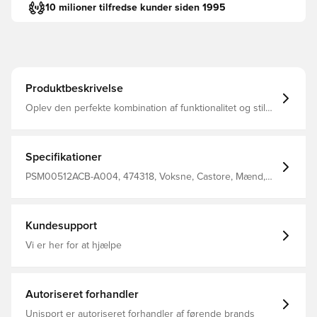
10 milioner tilfredse kunder siden 1995
Produktbeskrivelse
Oplev den perfekte kombination af funktionalitet og stil
med denne højtydende fodboldtrøje Omhyggeligt
designet for at sikre optimal åndbarhed, holder denne
trøje dig kølig og komfortabel, uanset om du dominerer
banen eller hepper fra tribunen. Normal pasform
Specifikationer
Fremstillet af 100% polyester.
PSM00512ACB-A004, 474318, Voksne, Castore, Mænd,
Fodboldtrøjer, Fantrøjer, Kort ærmet, 2026/27, Sort,
Udebanesæt
Kundesupport
Vi er her for at hjælpe
Autoriseret forhandler
Unisport er autoriseret forhandler af førende brands