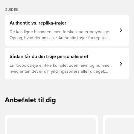
GUIDES
Authentic vs. replika-trøjer
De kan ligne hinanden, men forskellene er betydelige.
Opdag, hvad der adskiller Authentic trøjer fra replika-
trøjer, og hvilken der er den rette for dig.
Sådan får du din trøje personaliseret
En fodboldtrøje er ikke komplet uden navn og nummer,
hvad enten det er din yndlingsspillers eller dit eget.
Sådan gør du:
Anbefalet til dig