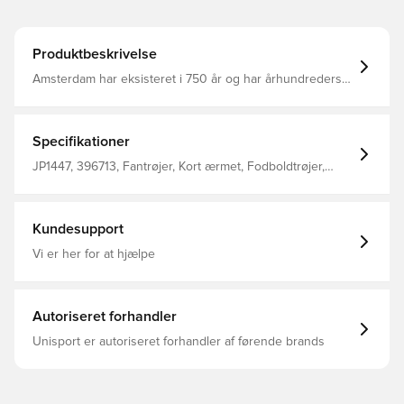
Produktbeskrivelse
Amsterdam har eksisteret i 750 år og har århundreders
erfaring med at mestre tidevandet. Den hvirvlende grafik
på denne adidas Ajax Amsterdam udebanetrøje hylder,
hvordan Amsterdammere kontrollerer byens netværk af
vandveje i lyset af konstante miljømæssige udfordringer.
Specifikationer
Under overfladen holder blødt interlock-materiale og
fugtregulerende AEROREADY dig komfortabel, mens du
JP1447, 396713, Fantrøjer, Kort ærmet, Fodboldtrøjer,
viser din kærlighed til din fodboldklub. Slank pasform
Mænd, adidas, Voksne, 2025/26, Blå, Udebanesæt
Rund hals Hovedmateriale: 100% Polyester(100%
Genbrugs) AEROREADY Ajax Amsterdam påsyet
våbenskjold
Kundesupport
Vi er her for at hjælpe
Autoriseret forhandler
Unisport er autoriseret forhandler af førende brands