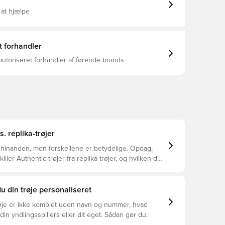
anset om de spiller kamp eller er opslugt i leg, er
skabt til dit barns øjeblikke med fodboldpassion.
 at hjælpe
pasform Rund halsudskæring Hovedmateriale: 100%
00% Genbrugs) / Hovedmateriale: 100%
00% Genbrugs) Dobbeltstrik CLIMACOOL-teknologi
roderet adidas-logo 3-Stripes
t forhandler
autoriseret forhandler af førende brands
s. replika-trøjer
 hinanden, men forskellene er betydelige. Opdag,
ller Authentic trøjer fra replika-trøjer, og hvilken der
or dig.
u din trøje personaliseret
øje er ikke komplet uden navn og nummer, hvad
din yndlingsspillers eller dit eget. Sådan gør du: