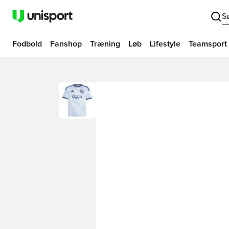
S
Fodbold
Fanshop
Træning
Løb
Lifestyle
Teamsport