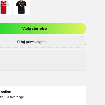
Vælg størrelse
l til at logge ind eller tilmelde dig som medlem
Tilføj print
(valgfrit)
 online
id:
1-3 hverdage