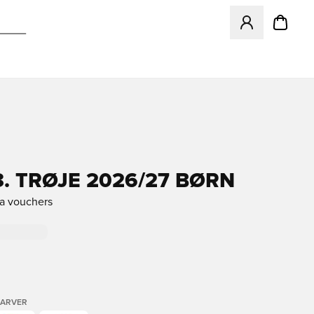
Åbner en Modal ti
3. TRØJE 2026/27 BØRN
ra vouchers
FARVER