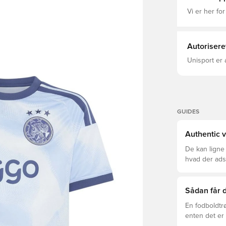
Amsterdam. U
denne trøje 
Vi er her for
Almindelig 
Polyester(1
Polyester(1
Klubmærke B
Autorisere
Unisport er 
GUIDES
Authentic v
De kan ligne
hvad der adski
er den rette f
Sådan får d
En fodboldtr
enten det er 