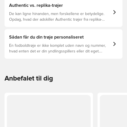
Authentic vs. replika-trøjer
De kan ligne hinanden, men forskellene er betydelige.
Opdag, hvad der adskiller Authentic trøjer fra replika-
trøjer, og hvilken der er den rette for dig.
Sådan får du din trøje personaliseret
En fodboldtrøje er ikke komplet uden navn og nummer,
hvad enten det er din yndlingsspillers eller dit eget.
Sådan gør du:
Anbefalet til dig