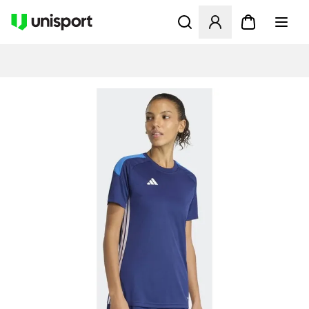
Åbner en Modal til at logge 