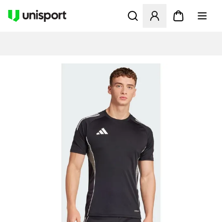
Åbner en Modal til at logge 