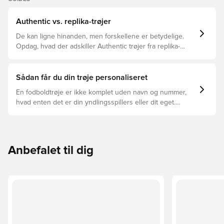
Authentic vs. replika-trøjer
De kan ligne hinanden, men forskellene er betydelige.
Opdag, hvad der adskiller Authentic trøjer fra replika-
trøjer, og hvilken der er den rette for dig.
Sådan får du din trøje personaliseret
En fodboldtrøje er ikke komplet uden navn og nummer,
hvad enten det er din yndlingsspillers eller dit eget.
Sådan gør du:
Anbefalet til dig