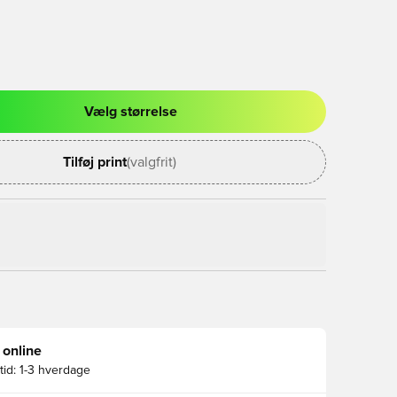
Vælg størrelse
l til at logge ind eller tilmelde dig som medlem
Tilføj print
(valgfrit)
 online
id:
1-3 hverdage