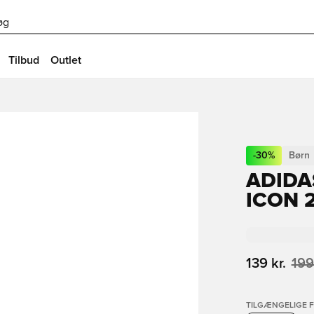
øg
Tilbud
Outlet
-
30
%
Børn
ADIDA
ICON 
139 kr.
199
TILGÆNGELIGE 