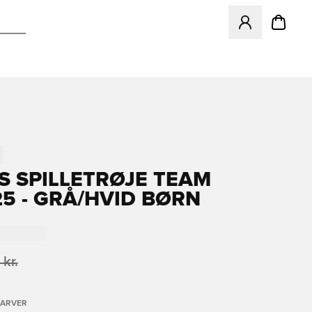
Åbner en Modal ti
S SPILLETRØJE TEAM
25 - GRÅ/HVID BØRN
 kr.
FARVER