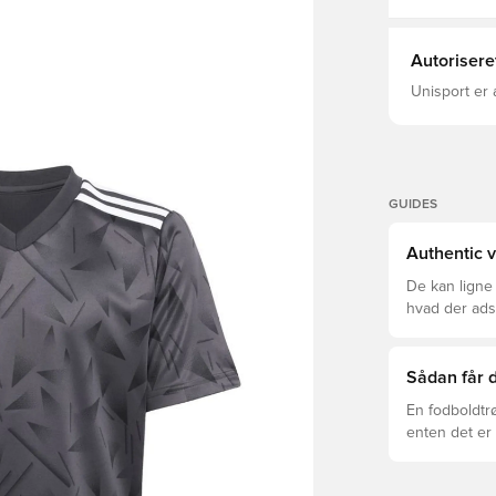
Autorisere
Unisport er 
GUIDES
Authentic v
De kan ligne
hvad der adski
er den rette f
Sådan får d
En fodboldtr
enten det er 