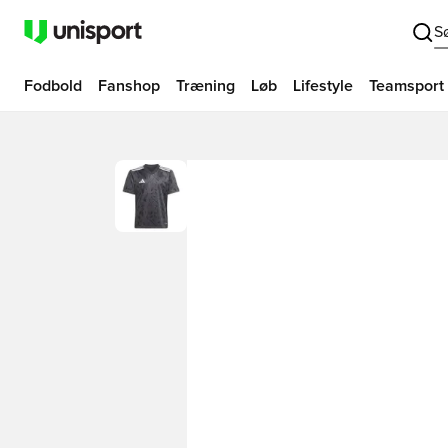
S
Fodbold
Fanshop
Træning
Løb
Lifestyle
Teamsport