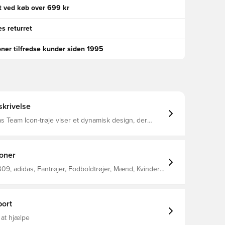
gt ved køb over 699 kr
s returret
oner tilfredse kunder siden 1995
krivelse
 Team Icon-trøje viser et dynamisk design, der
dboldstilarter fra slutningen af 80'erne og
 af 90'erne AEROREADY kontrollerer fugt for total
sform 100% genanvendt
ioner
09, adidas, Fantrøjer, Fodboldtrøjer, Mænd, Kvinder,
 Børn, Grå, Uden sok
ort
 at hjælpe