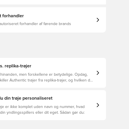
t forhandler
autoriseret forhandler af førende brands
s. replika-trøjer
 hinanden, men forskellene er betydelige. Opdag,
ller Authentic trøjer fra replika-trøjer, og hvilken der
or dig.
u din trøje personaliseret
øje er ikke komplet uden navn og nummer, hvad
din yndlingsspillers eller dit eget. Sådan gør du: