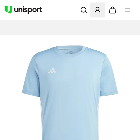
Åbner en Modal til at logge 