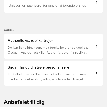
Unisport er autoriseret forhandler af førende brands
GUIDES
Authentic vs. replika-trøjer
De kan ligne hinanden, men forskellene er betydelige.
Opdag, hvad der adskiller Authentic trøjer fra replika-
trøjer, og hvilken der er den rette for dig.
Sådan får du din trøje personaliseret
En fodboldtrøje er ikke komplet uden navn og nummer,
hvad enten det er din yndlingsspillers eller dit eget.
Sådan gør du:
Anbefalet til dig