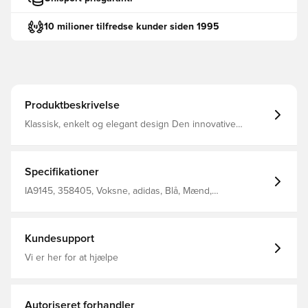
10 milioner tilfredse kunder siden 1995
Produktbeskrivelse
Klassisk, enkelt og elegant design Den innovative
AEROREADY teknologi leder fugt væk fra kroppen, så du
efterlades komfortabel, tør og afkølet Rund hals Klassiske
3-Stripes ned langs siderne Mesh ærmer 100%
genanvendt polyester interlock
Specifikationer
IA9145, 358405, Voksne, adidas, Blå, Mænd,
Fodboldtrøjer, Fantrøjer, Kort ærmet
Kundesupport
Vi er her for at hjælpe
Autoriseret forhandler