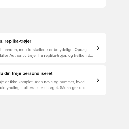
s. replika-trøjer
 hinanden, men forskellene er betydelige. Opdag,
ller Authentic trøjer fra replika-trøjer, og hvilken der
or dig.
u din trøje personaliseret
øje er ikke komplet uden navn og nummer, hvad
din yndlingsspillers eller dit eget. Sådan gør du: