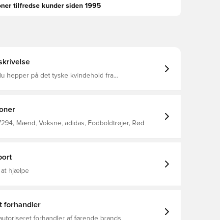
oner tilfredse kunder siden 1995
krivelse
u hepper på det tyske kvindehold fra
serne eller slapper af derhjemme, kan du støtte din
ne T-shirt. Et adidas Trefoil-logo og et holdmærke
iver sporty stil og fodboldpassion i lige høj grad. De
ver er lånt fra holdets kunstinspirerede
ioner
e: 94%
Elastan Tysklands holdmærke til kvinder
294, Mænd, Voksne, adidas, Fodboldtrøjer, Rød
ort
 at hjælpe
t forhandler
autoriseret forhandler af førende brands