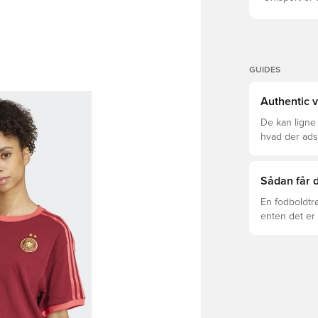
GUIDES
Authentic v
De kan ligne
hvad der adski
er den rette f
Sådan får d
En fodboldtr
enten det er 