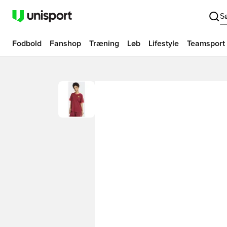
S
Fodbold
Fanshop
Træning
Løb
Lifestyle
Teamsport