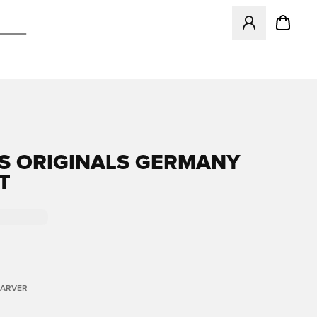
Åbner en Modal ti
S ORIGINALS GERMANY
T
FARVER