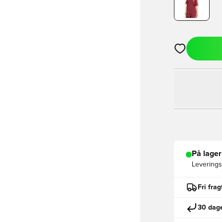
Åbner en Moda
På lager
Leveringst
Fri fra
30 dage