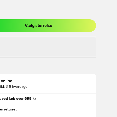
Vælg størrelse
l til at logge ind eller tilmelde dig som medlem
 online
id:
3-6 hverdage
gt ved køb over 699 kr
s returret