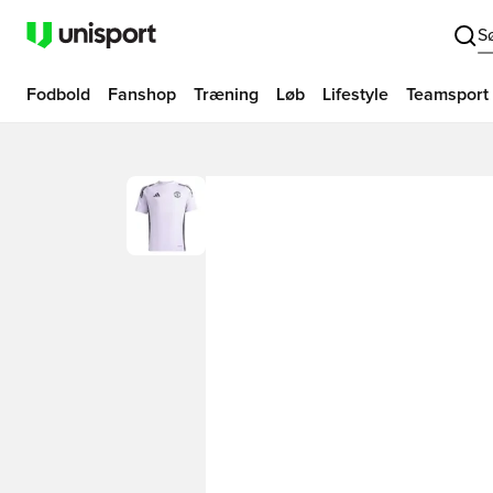
S
Fodbold
Fanshop
Træning
Løb
Lifestyle
Teamsport