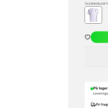
TILGÆNGELIGE 
Åbner en Moda
På lager
Leveringst
Fri fra