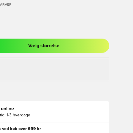
FARVER
Vælg størrelse
l til at logge ind eller tilmelde dig som medlem
 online
id:
1-3 hverdage
gt ved køb over 699 kr