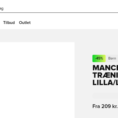
øg
Tilbud
Outlet
-
45
%
Børn
MANCH
TRÆNIN
LILLA/
Fra
209 kr.