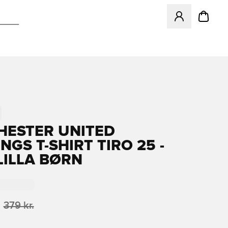
Åbner en Modal ti
ESTER UNITED
GS T-SHIRT TIRO 25 -
LILLA BØRN
379 kr.