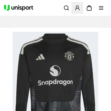
Åbner en Modal til at logge 