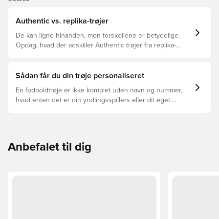
Authentic vs. replika-trøjer
De kan ligne hinanden, men forskellene er betydelige.
Opdag, hvad der adskiller Authentic trøjer fra replika-
trøjer, og hvilken der er den rette for dig.
Sådan får du din trøje personaliseret
En fodboldtrøje er ikke komplet uden navn og nummer,
hvad enten det er din yndlingsspillers eller dit eget.
Sådan gør du:
Anbefalet til dig