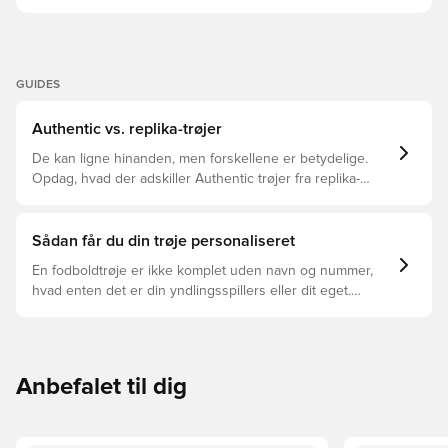
GUIDES
Authentic vs. replika-trøjer
De kan ligne hinanden, men forskellene er betydelige.
Opdag, hvad der adskiller Authentic trøjer fra replika-
trøjer, og hvilken der er den rette for dig.
Sådan får du din trøje personaliseret
En fodboldtrøje er ikke komplet uden navn og nummer,
hvad enten det er din yndlingsspillers eller dit eget.
Sådan gør du:
Anbefalet til dig