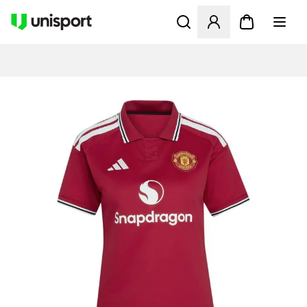
Åbner en Modal til at logge 