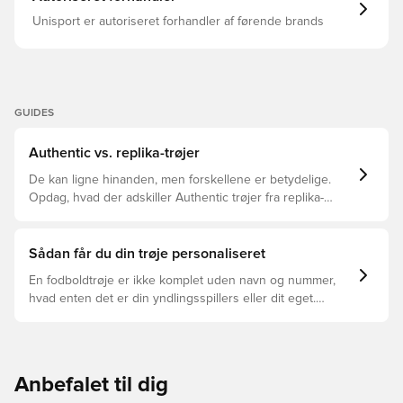
Unisport er autoriseret forhandler af førende brands
GUIDES
Authentic vs. replika-trøjer
De kan ligne hinanden, men forskellene er betydelige.
Opdag, hvad der adskiller Authentic trøjer fra replika-
trøjer, og hvilken der er den rette for dig.
Sådan får du din trøje personaliseret
En fodboldtrøje er ikke komplet uden navn og nummer,
hvad enten det er din yndlingsspillers eller dit eget.
Sådan gør du:
Anbefalet til dig