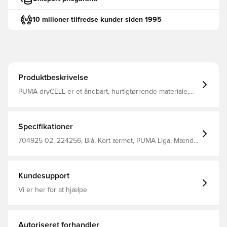
10 milioner tilfredse kunder siden 1995
Produktbeskrivelse
PUMA dryCELL er et åndbart, hurtigtørrende materiale,
der leder fugt væk fra kroppen, så du altid holdes tør og
komfortabel Raglanærmer med mesh paneler, hvilket
giver fuld bevægelsesfrihed og øget åndbarhed Regular
fit Fremstillet i 100% genanvendt polyester
Specifikationer
704925 02, 224256, Blå, Kort ærmet, PUMA Liga, Mænd,
Børn, PUMA, Fodboldtrøjer, Main Material 1: 100%
Polyester Recycled - Interlock - 140.00 G/M² - Piece Dyed
- Chemical- Wicking (Bio-Based) - Drycell (Fun/001)
Kundesupport
Vi er her for at hjælpe
Autoriseret forhandler