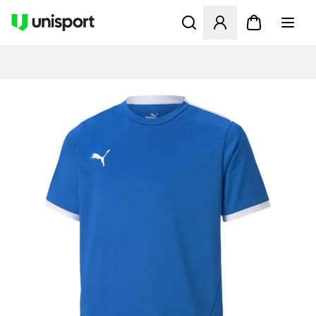
Åbner en Modal til at logge 