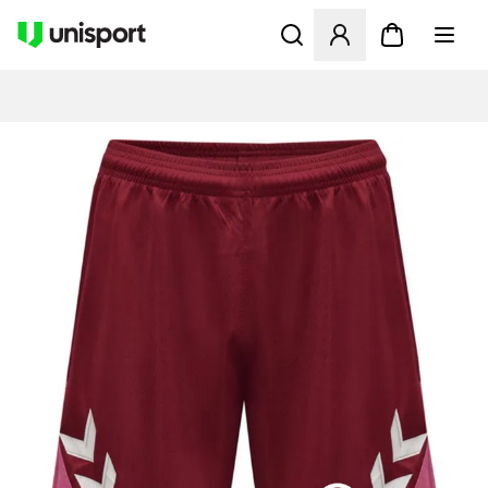
Åbner en Modal til at logge 