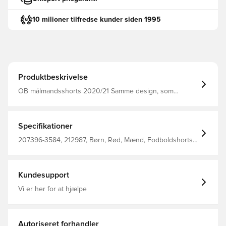
10 milioner tilfredse kunder siden 1995
Produktbeskrivelse
OB målmandsshorts 2020/21 Samme design, som
spillerne bruger Regular fit Fremstillet i 100% polyester.
Specifikationer
207396-3584, 212987, Børn, Rød, Mænd, Fodboldshorts,
Målmandssæt, 2020/21, Kort, Hummel, 100% Pl - Knit
Kundesupport
Vi er her for at hjælpe
Autoriseret forhandler