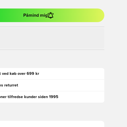
Påmind mig
gt ved køb over 699 kr
s returret
oner tilfredse kunder siden 1995