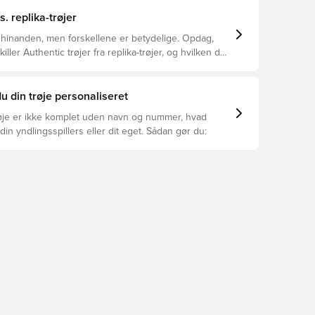
s. replika-trøjer
 hinanden, men forskellene er betydelige. Opdag,
ller Authentic trøjer fra replika-trøjer, og hvilken der
or dig.
u din trøje personaliseret
øje er ikke komplet uden navn og nummer, hvad
din yndlingsspillers eller dit eget. Sådan gør du: