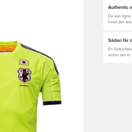
Authentic v
De kan ligne
hvad der adski
er den rette f
Sådan får d
En fodboldtr
enten det er 