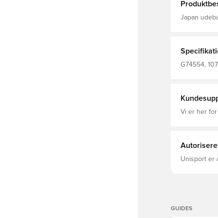
Produktbes
Japan udebanetrøje fr
spændende d
stjerner ska
Trøjen er la
trøjen rigtigt behageli
Specifikat
børnestørre
størrelsesgu
G74554, 107
finder den l
Kundesupp
Vi er her for
Autorisere
Unisport er 
GUIDES