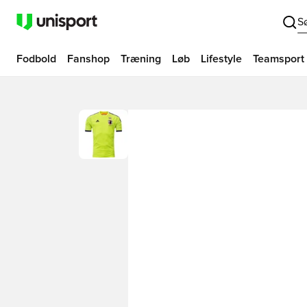
S
Fodbold
Fanshop
Træning
Løb
Lifestyle
Teamsport