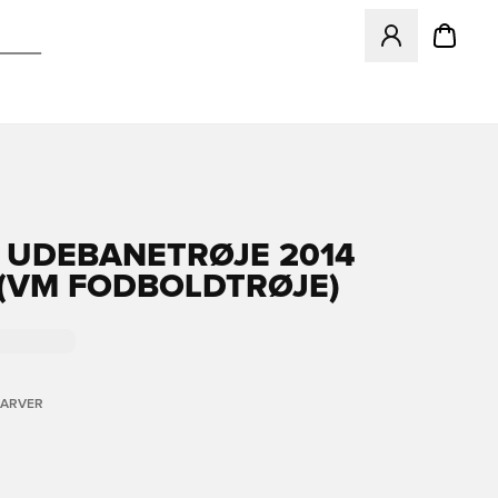
Åbner en Modal ti
 UDEBANETRØJE 2014
(VM FODBOLDTRØJE)
FARVER