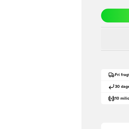
Fri fra
30 dage
10 mili