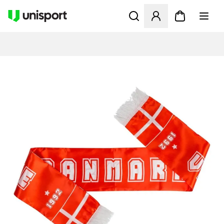
Åbner en Modal til at logge 