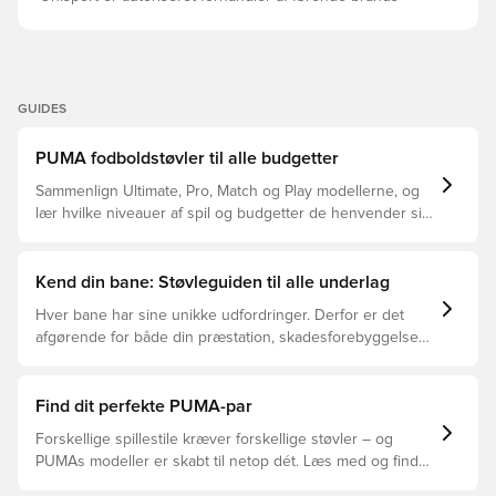
GUIDES
PUMA fodboldstøvler til alle budgetter
Sammenlign Ultimate, Pro, Match og Play modellerne, og
lær hvilke niveauer af spil og budgetter de henvender sig
til.
Kend din bane: Støvleguiden til alle underlag
Hver bane har sine unikke udfordringer. Derfor er det
afgørende for både din præstation, skadesforebyggelse
og støvlernes levetid, at du vælger de rette støvler til
underlaget, du spiller på. Læs videre for at se, hvilke
støvler der er det bedste valg til de forskellige typer
Find dit perfekte PUMA-par
underlag.
Forskellige spillestile kræver forskellige støvler – og
PUMAs modeller er skabt til netop dét. Læs med og find
ud af, om PUMA FUTURE, ULTRA eller KING passer bedst