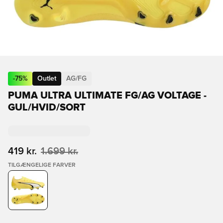
-
75
%
Outlet
AG/FG
PUMA ULTRA ULTIMATE FG/AG VOLTAGE -
GUL/HVID/SORT
419 kr.
1.699 kr.
TILGÆNGELIGE FARVER