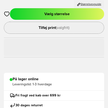
Størrelsesguide
Vælg størrelse
Åbner en Modal til at logge ind eller tilmelde dig som medlem
Tilføj print
(valgfrit)
På lager online
Leveringstid:
1-3 hverdage
Fri fragt ved køb over 699 kr
30 dages returret