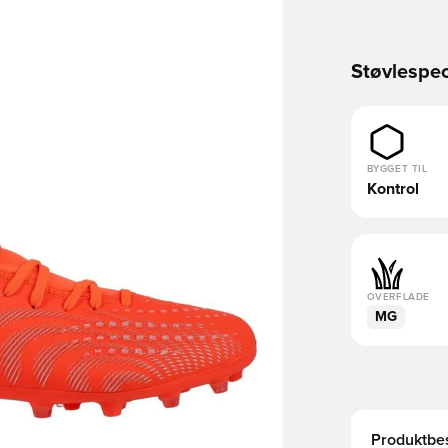
Støvlespec
BYGGET TIL
Kontrol
OVERFLADE
MG
Produktbes