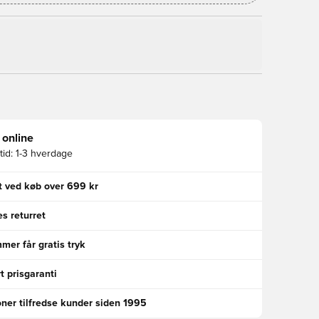
 online
id:
1-3 hverdage
gt ved køb over 699 kr
s returret
er får gratis tryk
t prisgaranti
oner tilfredse kunder siden 1995