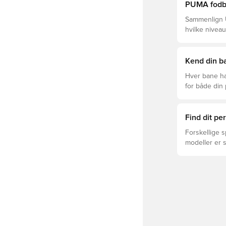
PUMA fodbol
Sammenlign U
hvilke niveau
Kend din ba
Hver bane ha
for både din
levetid, at du
Læs videre fo
forskellige t
Find dit p
Forskellige s
modeller er 
FUTURE, ULTR