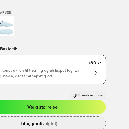
FARVER
asic til:
+80 kr.
 konstruktion til træning og afslappet leg. En
g støvle, der får arbejdet gjort.
Størrelsesguide
Vælg størrelse
l til at logge ind eller tilmelde dig som medlem
Tilføj print
(valgfrit)