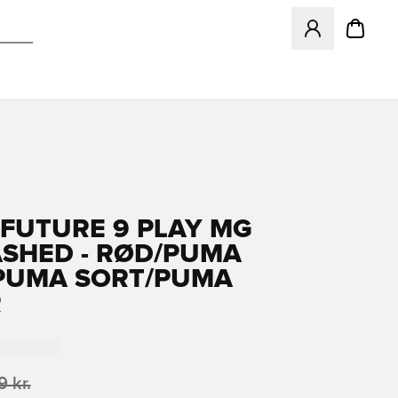
Åbner en Modal ti
FUTURE 9 PLAY MG
SHED - RØD/PUMA
PUMA SORT/PUMA
R
 kr.