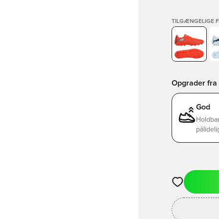
TILGÆNGELIGE 
Opgrader fra B
God
Holdbar
pålideli
Åbner en Moda