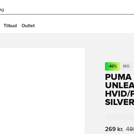
øg
Tilbud
Outlet
-
46
%
MG
PUMA 
UNLEA
HVID/
SILVE
269 kr.
499