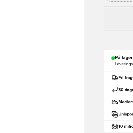
På lager
Leveringst
Fri fra
30 dage
Medlemm
Unispor
10 mili