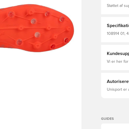
Støttet af s
Lås op for k
det sande b
en elastisk 
holdbarhed 
Specifikat
forbedret b
genbrugsmater
108914 01, 
en støvle me
Unleashed, R
kunstige gr
Basic, Uden 
Kundesupp
Vi er her for
Autorisere
Unisport er 
GUIDES