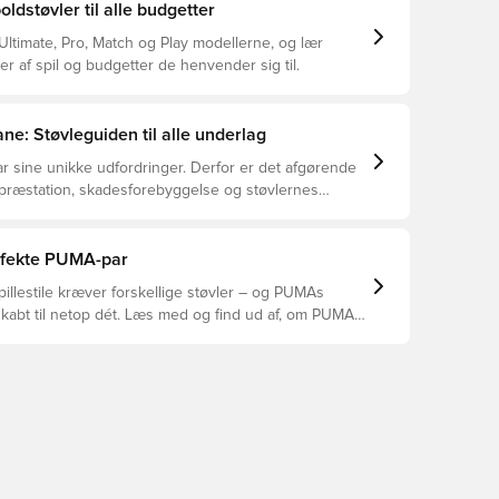
dstøvler til alle budgetter
ltimate, Pro, Match og Play modellerne, og lær
er af spil og budgetter de henvender sig til.
ne: Støvleguiden til alle underlag
r sine unikke udfordringer. Derfor er det afgørende
 præstation, skadesforebyggelse og støvlernes
 vælger de rette støvler til underlaget, du spiller på.
r at se, hvilke støvler der er det bedste valg til de
yper underlag.
erfekte PUMA-par
pillestile kræver forskellige støvler – og PUMAs
skabt til netop dét. Læs med og find ud af, om PUMA
A eller KING passer bedst til din måde at spille på.